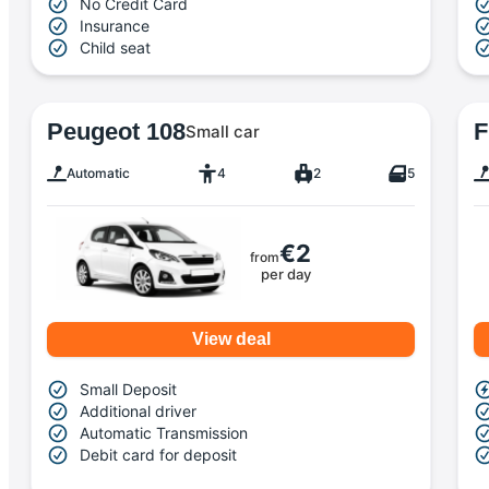
No Credit Card
Insurance
Child seat
Peugeot 108
F
Small car
Automatic
4
2
5
€2
from
per day
View deal
Small Deposit
Additional driver
Automatic Transmission
Debit card for deposit