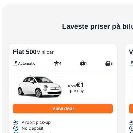
Laveste priser på bi
Fiat 500
V
Mini car
Automatic
4
1
3
€1
from
per day
View deal
Airport pick-up
No Deposit