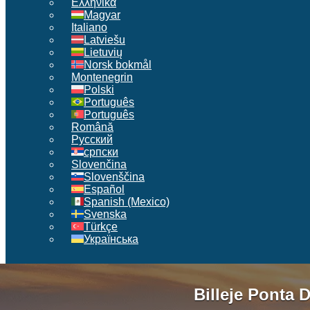
Ελληνικά
Magyar
Italiano
Latviešu
Lietuvių
Norsk bokmål
Montenegrin
Polski
Português
Português
Română
Русский
српски
Slovenčina
Slovenščina
Español
Spanish (Mexico)
Svenska
Türkçe
Українська
Billeje Ponta 