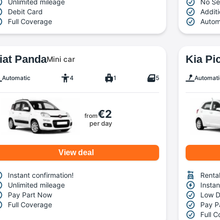
Unlimited mileage
No Se
Debit Card
Additi
Full Coverage
Autom
iat Panda
Kia Pi
Mini car
Automatic
4
1
5
Automati
€2
from
per day
View deal
Instant confirmation!
Rental
Unlimited mileage
Instan
Pay Part Now
Low D
Full Coverage
Pay P
Full 