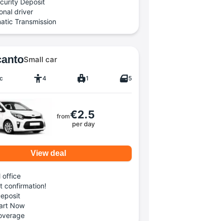
curity Deposit
onal driver
atic Transmission
canto
Small car
c
4
1
5
€2.5
from
per day
View deal
 office
t confirmation!
eposit
art Now
Coverage