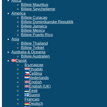
Africa
Billeje Mauritius
Billeje Seychellerne
America
Billeje Curacao
Billeje Dominikanske Republik
Billeje Jamaica
Billeje Mexico
Billeje Puerto Rico
Asia
Billeje Thailand
Billeje Tyrkiet
Australia & Oceania
Billeje Australien
Dansk
Български
Hrvatski
Čeština
Nederlands
English
English (UK)
Eesti
Suomi
Français
Deutsch