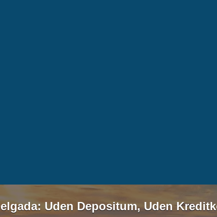
Delgada: Uden Depositum, Uden Kreditk