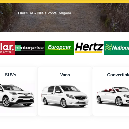
FindYCar
»
Billeje Ponta Delgada
SUVs
Vans
Convertibl