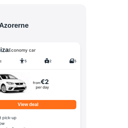
 Azorerne
iza
Economy car
c
5
2
5
€2
from
per day
View deal
t pick-up
ow