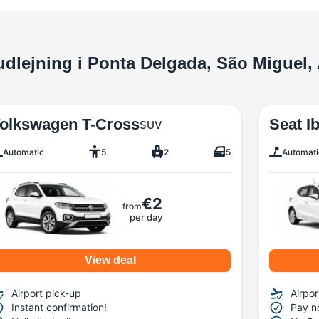
ludlejning i Ponta Delgada, São Miguel,
olkswagen T-Cross
Seat Ib
SUV
Automatic
5
2
5
Automati
€2
from
per day
View deal
Airport pick-up
Airpor
Instant confirmation!
Pay n