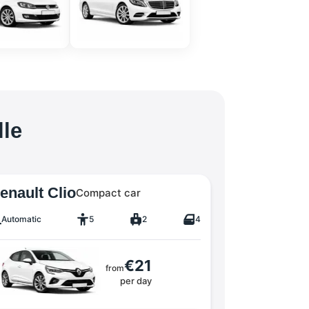
lle
enault Clio
Compact car
Automatic
5
2
4
€21
from
per day