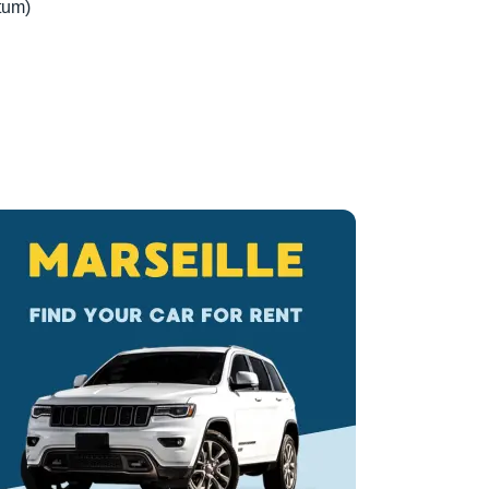
itum)