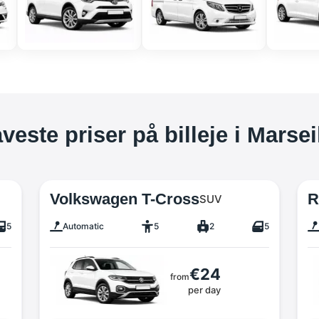
veste priser på billeje i Marsei
Volkswagen T-Cross
R
SUV
5
Automatic
5
2
5
€24
from
per day