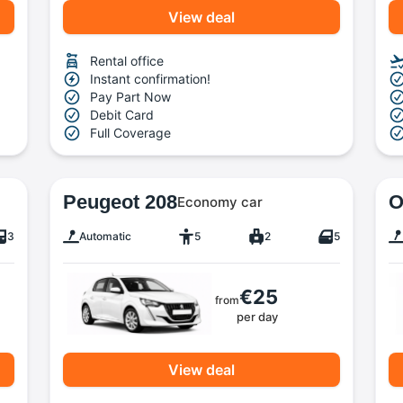
View deal
Rental office
Instant confirmation!
Pay Part Now
Debit Card
Full Coverage
Peugeot 208
O
Economy car
3
Automatic
5
2
5
€25
from
per day
View deal