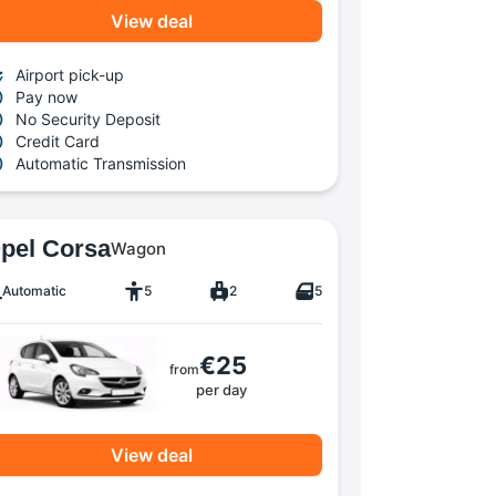
View deal
Airport pick-up
Pay now
No Security Deposit
Credit Card
Automatic Transmission
pel Corsa
Wagon
Automatic
5
2
5
€25
from
per day
View deal