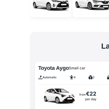
La
Toyota Aygo
Small car
Automatic
4
2
€22
from
per day