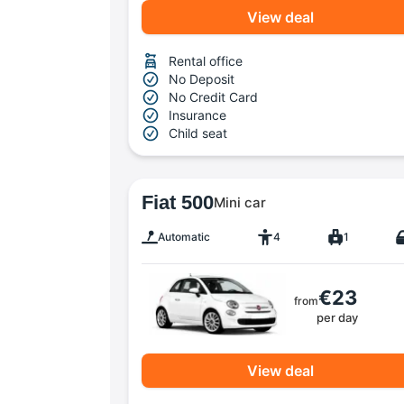
View deal
Rental office
No Deposit
No Credit Card
Insurance
Child seat
Fiat 500
Mini car
Automatic
4
1
€23
from
per day
View deal