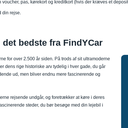
n voucher, pas, kørekort og kreditkort (hvis der kræves et depos
 din rejse.
e: det bedste fra FindYCar
e for over 2.500 år siden. På trods af sit ultramoderne
ens rige historiske arv tydelig i hver gade, du går
ndende ud, men bliver endnu mere fascinerende og
erne rejsende undgår, og foretrækker at køre i deres
fascinerende steder, du bør besøge med din lejebil i