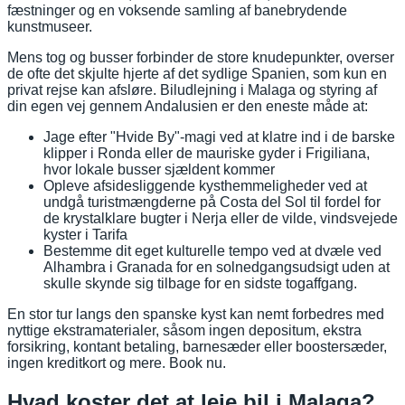
fæstninger og en voksende samling af banebrydende
kunstmuseer.
Mens tog og busser forbinder de store knudepunkter, overser
de ofte det skjulte hjerte af det sydlige Spanien, som kun en
privat rejse kan afsløre. Biludlejning i Malaga og styring af
din egen vej gennem Andalusien er den eneste måde at:
Jage efter "Hvide By"-magi ved at klatre ind i de barske
klipper i Ronda eller de mauriske gyder i Frigiliana,
hvor lokale busser sjældent kommer
Opleve afsidesliggende kysthemmeligheder ved at
undgå turistmængderne på Costa del Sol til fordel for
de krystalklare bugter i Nerja eller de vilde, vindsvejede
kyster i Tarifa
Bestemme dit eget kulturelle tempo ved at dvæle ved
Alhambra i Granada for en solnedgangsudsigt uden at
skulle skynde sig tilbage for en sidste togaffgang.
En stor tur langs den spanske kyst kan nemt forbedres med
nyttige ekstramaterialer, såsom ingen depositum, ekstra
forsikring, kontant betaling, barnesæder eller boostersæder,
ingen kreditkort og mere. Book nu.
Hvad koster det at leje bil i Malaga?