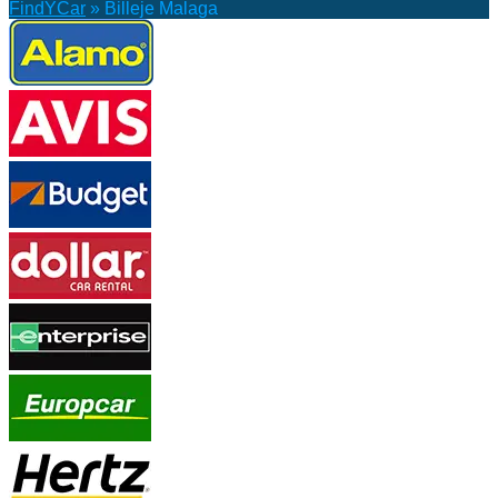
FindYCar
»
Billeje Malaga