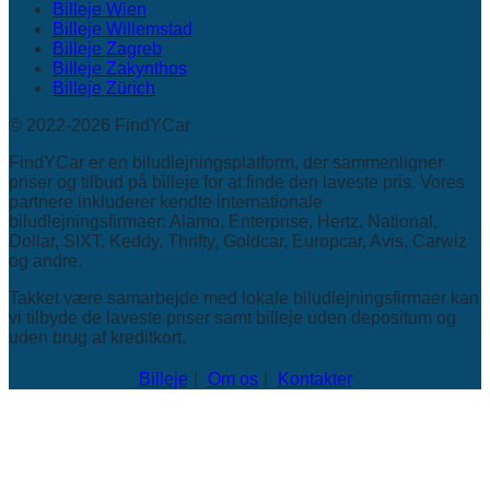
Billeje Wien
Billeje Willemstad
Billeje Zagreb
Billeje Zakynthos
Billeje Zürich
© 2022-2026 FindYCar
FindYCar er en biludlejningsplatform, der sammenligner
priser og tilbud på billeje for at finde den laveste pris. Vores
partnere inkluderer kendte internationale
biludlejningsfirmaer: Alamo, Enterprise, Hertz, National,
Dollar, SIXT, Keddy, Thrifty, Goldcar, Europcar, Avis, Carwiz
og andre.
Takket være samarbejde med lokale biludlejningsfirmaer kan
vi tilbyde de laveste priser samt billeje uden depositum og
uden brug af kreditkort.
Billeje
Om os
Kontakter