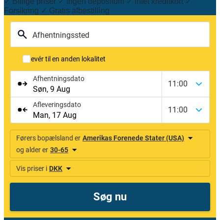
✓ Billige priser ✓ Ingen depositum ✓ Intet kreditkort ✓
Forsikring ✓ Gratis afbestilling