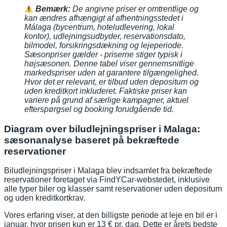
Bemærk:
De angivne priser er omtrentlige og
kan ændres afhængigt af afhentningsstedet i
Málaga (bycentrum, hoteludlevering, lokal
kontor), udlejningsudbyder, reservationsdato,
bilmodel, forsikringsdækning og lejeperiode.
Sæsonpriser gælder - priserne stiger typisk i
højsæsonen. Denne tabel viser gennemsnitlige
markedspriser uden at garantere tilgængelighed.
Hvor det er relevant, er tilbud uden depositum og
uden kreditkort inkluderet. Faktiske priser kan
variere på grund af særlige kampagner, aktuel
efterspørgsel og booking forudgående tid.
Diagram over biludlejningspriser i Malaga:
sæsonanalyse baseret på bekræftede
reservationer
Biludlejningspriser i Malaga blev indsamlet fra bekræftede
reservationer foretaget via FindYCar-webstedet, inklusive
alle typer biler og klasser samt reservationer uden depositum
og uden kreditkortkrav.
Vores erfaring viser, at den billigste periode at leje en bil er i
januar, hvor prisen kun er 13 € pr. dag. Dette er årets bedste