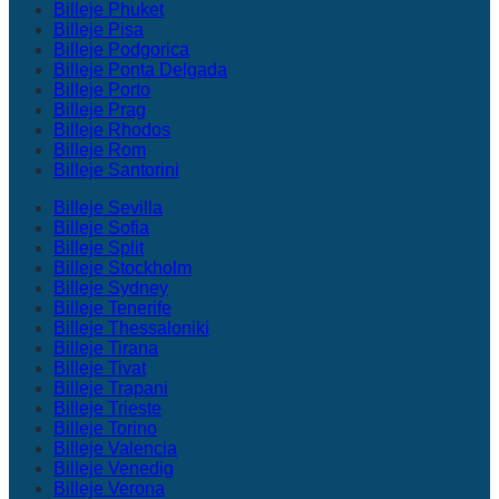
Billeje Phuket
Billeje Pisa
Billeje Podgorica
Billeje Ponta Delgada
Billeje Porto
Billeje Prag
Billeje Rhodos
Billeje Rom
Billeje Santorini
Billeje Sevilla
Billeje Sofia
Billeje Split
Billeje Stockholm
Billeje Sydney
Billeje Tenerife
Billeje Thessaloniki
Billeje Tirana
Billeje Tivat
Billeje Trapani
Billeje Trieste
Billeje Torino
Billeje Valencia
Billeje Venedig
Billeje Verona