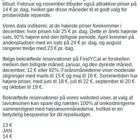
tilbud. Februar og november tilbyder også attraktive priser på
14 € pr. dag, hvilket gør disse måneder til et godt valg for
prisbevidste rejsende.
Vores data indikerer, at de højeste priser forekommer i
december, hvor prisen når 25 € pr. dag. Dette er årets højeste
sats, 92% højere end den billigste periode. April kommer på
andenpladsen med en sats på 24 € pr. dag, og august
rangerer tredje med 23 € pr. dag.
Ifølge bekræftede reservationer på FindYCar er forskellen
mellem den billigste måned, januar, og den dyreste måned,
december, 12 € eller 92%. Forårsmånederne viser moderate
stigninger med marts til 15 € og maj til 16 €. Sommertiden har
højere priser, med juni til 18 €, juli til 22 €, september til 20 €
og oktober til 19 €.
Bekræftede reservationer på vores websted viser, at valg af
lavsæsonen kan spare dig næsten 100% af omkostningerne
sammenlignet med højsæsonmånederne, hvilket er en
betydelig besparelse for dit rejsebudget.
13 €
JAN
14 €