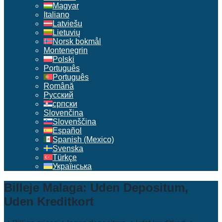
Magyar
Italiano
Latviešu
Lietuvių
Norsk bokmål
Montenegrin
Polski
Português
Português
Română
Русский
српски
Slovenčina
Slovenščina
Español
Spanish (Mexico)
Svenska
Türkçe
Українська
Billeje Malaga: Uden Depositum,
Uden Kreditkort