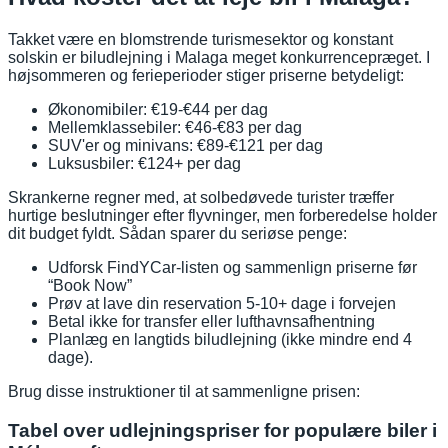
Takket være en blomstrende turismesektor og konstant
solskin er biludlejning i Malaga meget konkurrencepræget. I
højsommeren og ferieperioder stiger priserne betydeligt:
Økonomibiler: €19-€44 per dag
Mellemklassebiler: €46-€83 per dag
SUV'er og minivans: €89-€121 per dag
Luksusbiler: €124+ per dag
Skrankerne regner med, at solbedøvede turister træffer
hurtige beslutninger efter flyvninger, men forberedelse holder
dit budget fyldt. Sådan sparer du seriøse penge:
Udforsk FindYCar-listen og sammenlign priserne før
“Book Now”
Prøv at lave din reservation 5-10+ dage i forvejen
Betal ikke for transfer eller lufthavnsafhentning
Planlæg en langtids biludlejning (ikke mindre end 4
dage).
Brug disse instruktioner til at sammenligne prisen:
Tabel over udlejningspriser for populære biler i