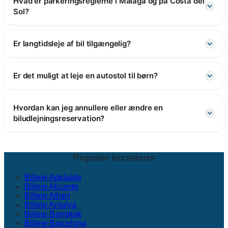
Hvad er parkeringsreglerne i Malaga og på Costa del
Sol?
Er langtidsleje af bil tilgængelig?
Er det muligt at leje en autostol til børn?
Hvordan kan jeg annullere eller ændre en
biludlejningsreservation?
Popular locations
Billeje Adelaide
Billeje Alicante
Billeje Athen
Billeje Antalya
Billeje Bangkok
Billeje Barcelona