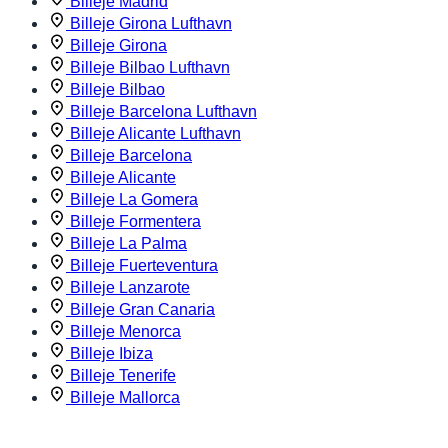
Billeje Madrid
Billeje Girona Lufthavn
Billeje Girona
Billeje Bilbao Lufthavn
Billeje Bilbao
Billeje Barcelona Lufthavn
Billeje Alicante Lufthavn
Billeje Barcelona
Billeje Alicante
Billeje La Gomera
Billeje Formentera
Billeje La Palma
Billeje Fuerteventura
Billeje Lanzarote
Billeje Gran Canaria
Billeje Menorca
Billeje Ibiza
Billeje Tenerife
Billeje Mallorca