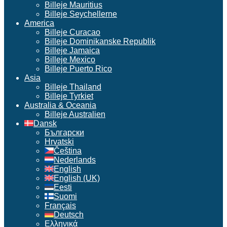
Billeje Mauritius
Billeje Seychellerne
America
Billeje Curacao
Billeje Dominikanske Republik
Billeje Jamaica
Billeje Mexico
Billeje Puerto Rico
Asia
Billeje Thailand
Billeje Tyrkiet
Australia & Oceania
Billeje Australien
Dansk
Български
Hrvatski
Čeština
Nederlands
English
English (UK)
Eesti
Suomi
Français
Deutsch
Ελληνικά