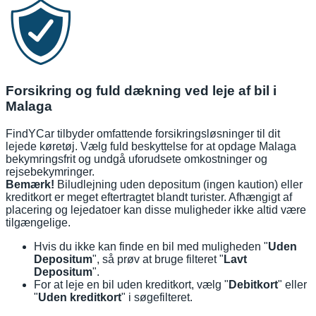
Forsikring og fuld dækning ved leje af bil i
Malaga
FindYCar tilbyder omfattende forsikringsløsninger til dit
lejede køretøj. Vælg fuld beskyttelse for at opdage Malaga
bekymringsfrit og undgå uforudsete omkostninger og
rejsebekymringer.
Bemærk!
Biludlejning uden depositum (ingen kaution) eller
kreditkort er meget eftertragtet blandt turister. Afhængigt af
placering og lejedatoer kan disse muligheder ikke altid være
tilgængelige.
Hvis du ikke kan finde en bil med muligheden "
Uden
Depositum
", så prøv at bruge filteret "
Lavt
Depositum
".
For at leje en bil uden kreditkort, vælg "
Debitkort
" eller
"
Uden kreditkort
" i søgefilteret.