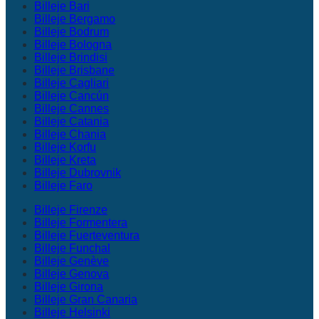
Billeje Bari
Billeje Bergamo
Billeje Bodrum
Billeje Bologna
Billeje Brindisi
Billeje Brisbane
Billeje Cagliari
Billeje Cancún
Billeje Cannes
Billeje Catania
Billeje Chania
Billeje Korfu
Billeje Kreta
Billeje Dubrovnik
Billeje Faro
Billeje Firenze
Billeje Formentera
Billeje Fuerteventura
Billeje Funchal
Billeje Genève
Billeje Genova
Billeje Girona
Billeje Gran Canaria
Billeje Helsinki