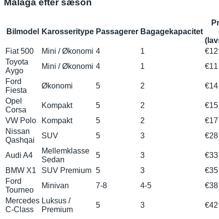
Málaga efter sæson
Pr
Bilmodel
Karosseritype
Passagerer
Bagagekapacitet
(la
Fiat 500
Mini / Økonomi
4
1
€12
Toyota
Mini / Økonomi
4
1
€11
Aygo
Ford
Økonomi
5
2
€14
Fiesta
Opel
Kompakt
5
2
€15
Corsa
VW Polo
Kompakt
5
2
€17
Nissan
SUV
5
3
€28
Qashqai
Mellemklasse
Audi A4
5
3
€33
Sedan
BMW X1
SUV Premium
5
3
€35
Ford
Minivan
7-8
4-5
€38
Tourneo
Mercedes
Luksus /
5
3
€42
C‑Class
Premium