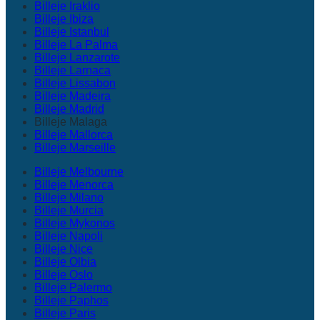
Billeje Iraklio
Billeje Ibiza
Billeje Istanbul
Billeje La Palma
Billeje Lanzarote
Billeje Larnaca
Billeje Lissabon
Billeje Madeira
Billeje Madrid
Billeje Malaga
Billeje Mallorca
Billeje Marseille
Billeje Melbourne
Billeje Menorca
Billeje Milano
Billeje Murcia
Billeje Mykonos
Billeje Napoli
Billeje Nice
Billeje Olbia
Billeje Oslo
Billeje Palermo
Billeje Paphos
Billeje Paris