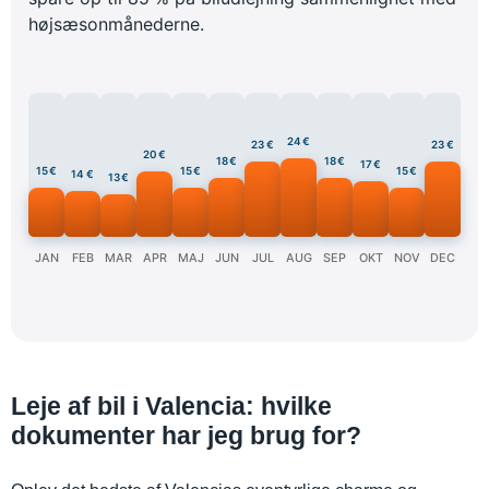
højsæsonmånederne.
24 €
23 €
23 €
20 €
18 €
18 €
17 €
15 €
15 €
15 €
14 €
13 €
JAN
FEB
MAR
APR
MAJ
JUN
JUL
AUG
SEP
OKT
NOV
DEC
Leje af bil i Valencia: hvilke
dokumenter har jeg brug for?