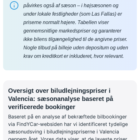
påvirkes også af sæson – i højsæsonen og
under lokale festligheder (som Las Fallas) er
priserne normalt højere. Tabellen viser
gennemsnitlige markedspriser og garanterer
ikke bilens tilgængelighed til de angivne priser.
Nogle tilbud på billeje uden depositum og uden
krav om kreditkort er inkluderet, hvor relevant.
Oversigt over biludlejningspriser i
Valencia: sæsonanalyse baseret på
verificerede bookinger
Baseret på en analyse af bekræftede bilbookinger
via FindYCar-websiden har vi identificeret tydelige
sæsonudsving i biludlejningspriserne i Valencia
gennem året. Vores data viser, at de laveste priser