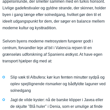
appelsinlunde, der smelter sammen med en turkis horisont.
Livlige gadefestivaler og gyldne strande, der skinner, holder
byen i gang længe efter solnedgang, hvilket gør den til et
ideelt udgangspunkt for dem, der søger en balance mellem
moderne kultur og kysttradition.
Selvom byens moderne metrosystem fungerer godt i
centrum, forvandler leje af bil i Valencia rejsen til en
grænseløs udforskning af Spaniens østkyst. At have egen
transport hjælper dig med at:
Slip væk til Albufera: kør kun femten minutter sydpå og
oplev spejllignende rismarker og bådfyldte laguner ved
solnedgang
Jagt de vilde kyster: nå de barske klipper i Javea eller
de skjulte "Blå huler" i Denia, som er umulige at finde