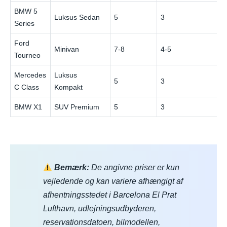
BMW 5
Luksus Sedan
5
3
Series
Ford
Minivan
7-8
4-5
Tourneo
Mercedes
Luksus
5
3
C Class
Kompakt
BMW X1
SUV Premium
5
3
Bemærk:
De angivne priser er kun
vejledende og kan variere afhængigt af
afhentningsstedet i Barcelona El Prat
Lufthavn, udlejningsudbyderen,
reservationsdatoen, bilmodellen,