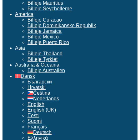
Billeje Mauritius
Billeje Seychellerne
America
Billeje Curacao
Billeje Dominikanske Republik
Billeje Jamaica
Billeje Mexico
Billeje Puerto Rico
Asia
Billeje Thailand
Billeje Tyrkiet
Australia & Oceania
Billeje Australien
Dansk
Български
Hrvatski
Čeština
Nederlands
English
English (UK)
Eesti
Suomi
Français
Deutsch
Ελληνικά