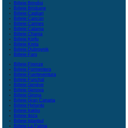
Billeje Brindisi
Billeje Brisbane
Billeje Cagliari
Billeje Cancún
Billeje Cannes
Billeje Catania
Billeje Chania
Billeje Korfu
Billeje Kreta
Billeje Dubrovnik
Billeje Faro
Billeje Firenze
Billeje Formentera
Billeje Fuerteventura
Billeje Funchal
Billeje Genève
Billeje Genova
Billeje Girona
Billeje Gran Canaria
Billeje Helsinki
Billeje Iraklio
Billeje Ibiza
Billeje Istanbul
Billeje La Palma