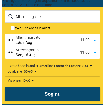
✓ Billige priser ✓ Ingen depositum ✓ Intet kreditkort ✓
Forsikring ✓ Gratis afbestilling