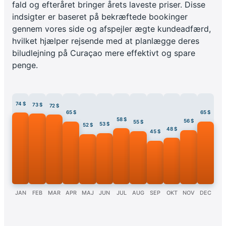
fald og efteråret bringer årets laveste priser. Disse
indsigter er baseret på bekræftede bookinger
gennem vores side og afspejler ægte kundeadfærd,
hvilket hjælper rejsende med at planlægge deres
biludlejning på Curaçao mere effektivt og spare
penge.
74 $
73 $
72 $
65 $
65 $
58 $
56 $
55 $
53 $
52 $
48 $
45 $
JAN
FEB
MAR
APR
MAJ
JUN
JUL
AUG
SEP
OKT
NOV
DEC