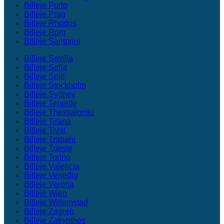
Billeje Porto
Billeje Prag
Billeje Rhodos
Billeje Rom
Billeje Santorini
Billeje Sevilla
Billeje Sofia
Billeje Split
Billeje Stockholm
Billeje Sydney
Billeje Tenerife
Billeje Thessaloniki
Billeje Tirana
Billeje Tivat
Billeje Trapani
Billeje Trieste
Billeje Torino
Billeje Valencia
Billeje Venedig
Billeje Verona
Billeje Wien
Billeje Willemstad
Billeje Zagreb
Billeje Zakynthos