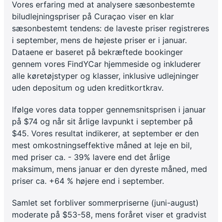
Vores erfaring med at analysere sæsonbestemte
biludlejningspriser på Curaçao viser en klar
sæsonbestemt tendens: de laveste priser registreres
i september, mens de højeste priser er i januar.
Dataene er baseret på bekræftede bookinger
gennem vores FindYCar hjemmeside og inkluderer
alle køretøjstyper og klasser, inklusive udlejninger
uden depositum og uden kreditkortkrav.
Ifølge vores data topper gennemsnitsprisen i januar
på $74 og når sit årlige lavpunkt i september på
$45. Vores resultat indikerer, at september er den
mest omkostningseffektive måned at leje en bil,
med priser ca. - 39% lavere end det årlige
maksimum, mens januar er den dyreste måned, med
priser ca. +64 % højere end i september.
Samlet set forbliver sommerpriserne (juni-august)
moderate på $53-58, mens foråret viser et gradvist