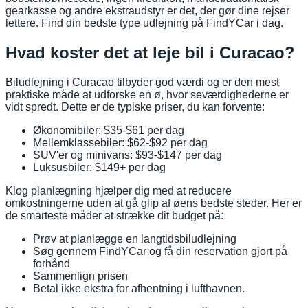
gearkasse og andre ekstraudstyr er det, der gør dine rejser
lettere. Find din bedste type udlejning på FindYCar i dag.
Hvad koster det at leje bil i Curacao?
Biludlejning i Curacao tilbyder god værdi og er den mest
praktiske måde at udforske en ø, hvor seværdighederne er
vidt spredt. Dette er de typiske priser, du kan forvente:
Økonomibiler: $35-$61 per dag
Mellemklassebiler: $62-$92 per dag
SUV'er og minivans: $93-$147 per dag
Luksusbiler: $149+ per dag
Klog planlægning hjælper dig med at reducere
omkostningerne uden at gå glip af øens bedste steder. Her er
de smarteste måder at strække dit budget på:
Prøv at planlægge en langtidsbiludlejning
Søg gennem FindYCar og få din reservation gjort på
forhånd
Sammenlign prisen
Betal ikke ekstra for afhentning i lufthavnen.