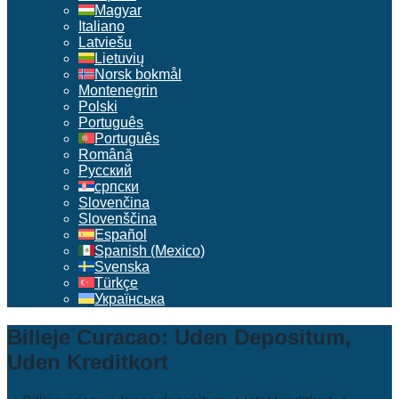
Magyar
Italiano
Latviešu
Lietuvių
Norsk bokmål
Montenegrin
Polski
Português
Português
Română
Русский
српски
Slovenčina
Slovenščina
Español
Spanish (Mexico)
Svenska
Türkçe
Українська
Billeje Curacao: Uden Depositum,
Uden Kreditkort