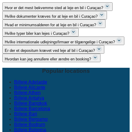
Hvor er det mest bekvemme sted at leje en bil i Curaçao?
Hvilke dokumenter kræves for at leje en bil i Curaçao?
Hvad er minimumsalderen for at leje en bil i Curaçao?
Hvilke typer biler kan lejes i Curaçao?
Hvilke internationale udlejningsfirmaer er tilgængelige i Curaçao?
Er der et depositum krævet ved leje af bil i Curaçao?
Hvordan kan jeg annullere eller ændre en booking?
Popular locations
Billeje Adelaide
Billeje Alicante
Billeje Athen
Billeje Antalya
Billeje Bangkok
Billeje Barcelona
Billeje Bari
Billeje Bergamo
Billeje Bodrum
Billeje Bologna