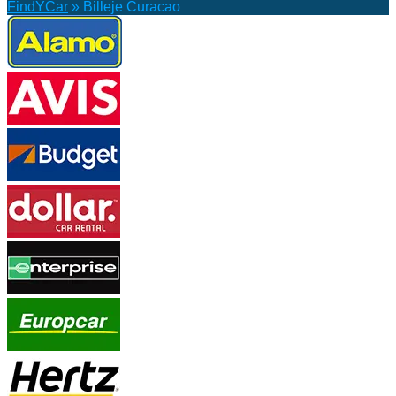
FindYCar
»
Billeje Curacao