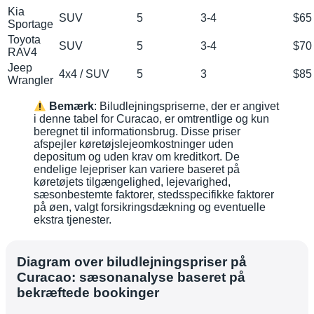
Kia
SUV
5
3-4
$65
Sportage
Toyota
SUV
5
3-4
$70
RAV4
Jeep
4x4 / SUV
5
3
$85
Wrangler
Bemærk
: Biludlejningspriserne, der er angivet
i denne tabel for Curacao, er omtrentlige og kun
beregnet til informationsbrug. Disse priser
afspejler køretøjslejeomkostninger uden
depositum og uden krav om kreditkort. De
endelige lejepriser kan variere baseret på
køretøjets tilgængelighed, lejevarighed,
sæsonbestemte faktorer, stedsspecifikke faktorer
på øen, valgt forsikringsdækning og eventuelle
ekstra tjenester.
Diagram over biludlejningspriser på
Curacao: sæsonanalyse baseret på
bekræftede bookinger