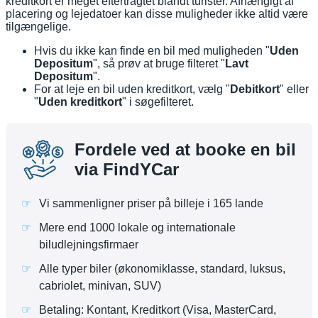
kreditkort er meget eftertragtet blandt turister. Afhængigt af
placering og lejedatoer kan disse muligheder ikke altid være
tilgængelige.
Hvis du ikke kan finde en bil med muligheden "
Uden
Depositum
", så prøv at bruge filteret "
Lavt
Depositum
".
For at leje en bil uden kreditkort, vælg "
Debitkort
" eller
"
Uden kreditkort
" i søgefilteret.
Fordele ved at booke en bil
via FindYCar
Vi sammenligner priser på billeje i 165 lande
Mere end 1000 lokale og internationale
biludlejningsfirmaer
Alle typer biler (økonomiklasse, standard, luksus,
cabriolet, minivan, SUV)
Betaling: Kontant, Kreditkort (Visa, MasterCard,