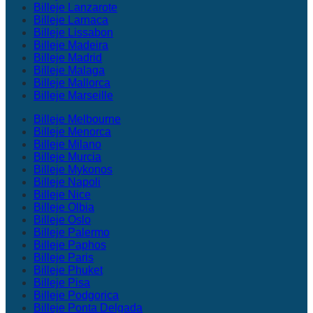
Billeje Lanzarote
Billeje Larnaca
Billeje Lissabon
Billeje Madeira
Billeje Madrid
Billeje Malaga
Billeje Mallorca
Billeje Marseille
Billeje Melbourne
Billeje Menorca
Billeje Milano
Billeje Murcia
Billeje Mykonos
Billeje Napoli
Billeje Nice
Billeje Olbia
Billeje Oslo
Billeje Palermo
Billeje Paphos
Billeje Paris
Billeje Phuket
Billeje Pisa
Billeje Podgorica
Billeje Ponta Delgada