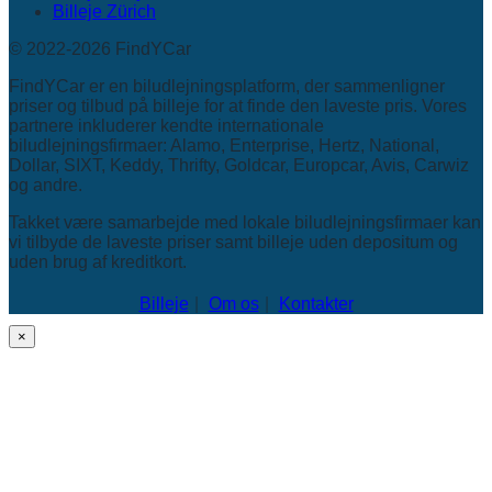
Billeje Zürich
© 2022-2026 FindYCar
FindYCar er en biludlejningsplatform, der sammenligner
priser og tilbud på billeje for at finde den laveste pris. Vores
partnere inkluderer kendte internationale
biludlejningsfirmaer: Alamo, Enterprise, Hertz, National,
Dollar, SIXT, Keddy, Thrifty, Goldcar, Europcar, Avis, Carwiz
og andre.
Takket være samarbejde med lokale biludlejningsfirmaer kan
vi tilbyde de laveste priser samt billeje uden depositum og
uden brug af kreditkort.
Billeje
Om os
Kontakter
×