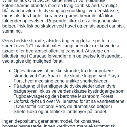
Willemstads UNESCO-listede havn, hvor hollandsk
kolonicharme blandes med en livlig caribisk ånd. Umuligt
blåt vand inviterer til dykning og snorkling i verdensklasse,
mens afsides bugter, koralrev og øens berømte blå likør
fuldender oplevelsen. Rejsende tiltrækkes af legendariske
bølger, frisk fisk og skaldyr ved havet og en afslappet caribisk
stemning.
Øens bedste strande, afsides bugter og lokale perler er
spredt over 171 kvadrat miles, langt uden for rækkevidde af
taxaer eller begrænset offentlig transport. At vælge en
biludlejning i Curacao forvandler din oplevelse fuldstændigt
ved at give dig mulighed for at:
Oplev dusinvis af unikke strande, fra de populære
strande ved Cas Abao til de skjulte klipper ved Playa
Forti, hver med sine egne unikke snorkelsteder
Få adgang til fjerntliggende dykkesteder uden dyre
bådgebyrer, inklusive verdensklasse kystindgange som
Tugboat-vraget og den berømte Mushroom Forest
Udforsk dybt ud over Willemstad for at nå vandrestierne
i Christoffel National Park, de dramatiske bølger i
Shete Boka og autentiske landsbyer på landet.
Ingen depositum, garanteret model, for kontanter,
booster/børnesæde, ingen kreditkort, manuel/automatisk