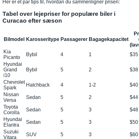
Her er et par tips til, hvordan du sammenligner prisen:
Tabel over lejepriser for populære biler i
Curacao efter sæson
Pr
Bilmodel
Karosseritype
Passagerer
Bagagekapacitet
(la
Kia
Bybil
4
1
$35
Picanto
Hyundai
Grand
Bybil
5
2
$38
i10
Chevrolet
Hatchback
4
1-2
$40
Spark
Nissan
Sedan
5
2
$44
Versa
Toyota
Sedan
5
3
$48
Corolla
Hyundai
Sedan
5
3
$50
Elantra
Suzuki
SUV
5
3
$60
Vitara