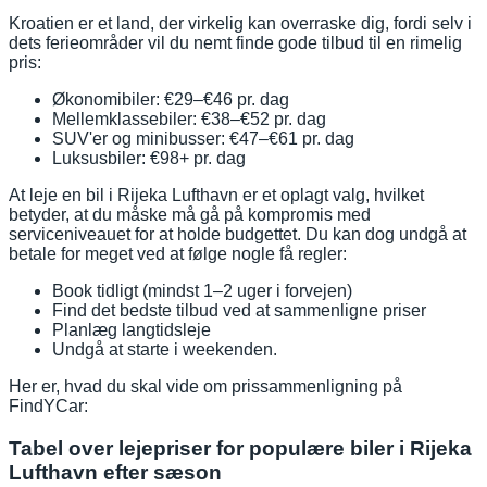
Kroatien er et land, der virkelig kan overraske dig, fordi selv i
dets ferieområder vil du nemt finde gode tilbud til en rimelig
pris:
Økonomibiler: €29–€46 pr. dag
Mellemklassebiler: €38–€52 pr. dag
SUV'er og minibusser: €47–€61 pr. dag
Luksusbiler: €98+ pr. dag
At leje en bil i Rijeka Lufthavn er et oplagt valg, hvilket
betyder, at du måske må gå på kompromis med
serviceniveauet for at holde budgettet. Du kan dog undgå at
betale for meget ved at følge nogle få regler:
Book tidligt (mindst 1–2 uger i forvejen)
Find det bedste tilbud ved at sammenligne priser
Planlæg langtidsleje
Undgå at starte i weekenden.
Her er, hvad du skal vide om prissammenligning på
FindYCar:
Tabel over lejepriser for populære biler i Rijeka
Lufthavn efter sæson