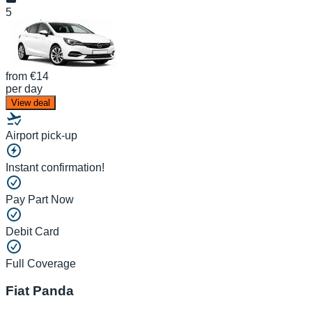
5
from
€14
per day
View deal
Airport pick-up
Instant confirmation!
Pay Part Now
Debit Card
Full Coverage
Fiat Panda