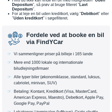
Hvis du ikke kan finde en bil med muligheden "
Uden
Depositum
", så prøv at bruge filteret "
Lavt
Depositum
".
For at leje en bil uden kreditkort, vælg "
Debitkort
" eller
"
Uden kreditkort
" i søgefilteret.
Fordele ved at booke en bil
via FindYCar
Vi sammenligner priser på billeje i 165 lande
Mere end 1000 lokale og internationale
biludlejningsfirmaer
Alle typer biler (økonomiklasse, standard, luksus,
cabriolet, minivan, SUV)
Betaling: Kontant, Kreditkort (Visa, MasterCard,
American Express, Maestro), Debetkort, Apple Pay,
Google Pay, PayPal
Lokationer: I terminalen (lufthavn), Gratis shuttle-