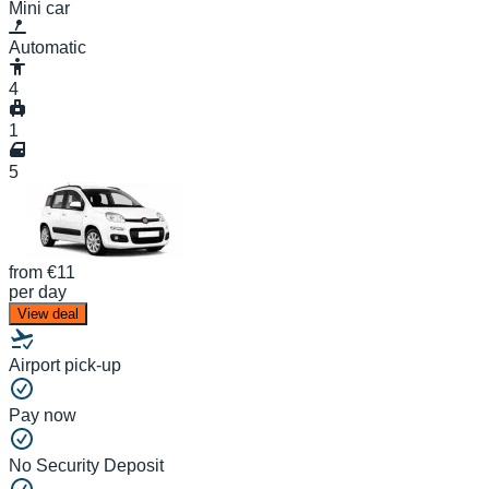
Mini car
Automatic
4
1
5
from
€11
per day
View deal
Airport pick-up
Pay now
No Security Deposit