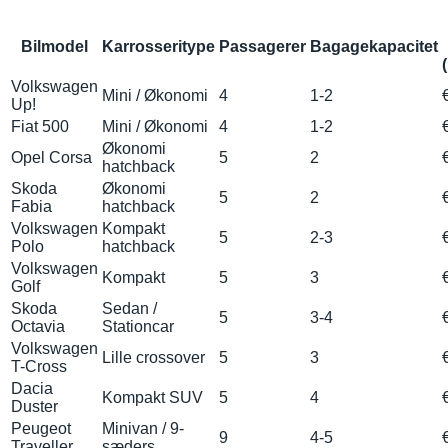
Bilmodel
Karrosseritype
Passagerer
Bagagekapacitet
Volkswagen
Mini / Økonomi
4
1-2
Up!
Fiat 500
Mini / Økonomi
4
1-2
Økonomi
Opel Corsa
5
2
hatchback
Skoda
Økonomi
5
2
Fabia
hatchback
Volkswagen
Kompakt
5
2-3
Polo
hatchback
Volkswagen
Kompakt
5
3
Golf
Skoda
Sedan /
5
3-4
Octavia
Stationcar
Volkswagen
Lille crossover
5
3
T-Cross
Dacia
Kompakt SUV
5
4
Duster
Peugeot
Minivan / 9-
9
4-5
Traveller
sæders