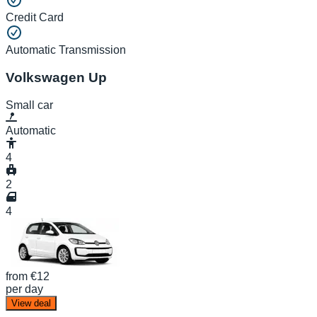
Credit Card
Automatic Transmission
Volkswagen Up
Small car
Automatic
4
2
4
from
€12
per day
View deal