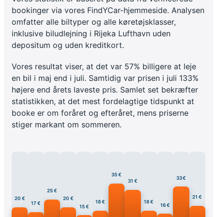
bookinger via vores FindYCar-hjemmeside. Analysen
omfatter alle biltyper og alle køretøjsklasser,
inklusive biludlejning i Rijeka Lufthavn uden
depositum og uden kreditkort.
Vores resultat viser, at det var 57% billigere at leje
en bil i maj end i juli. Samtidig var prisen i juli 133%
højere end årets laveste pris. Samlet set bekræfter
statistikken, at det mest fordelagtige tidspunkt at
booke er om foråret og efteråret, mens priserne
stiger markant om sommeren.
35 €
33 €
31 €
25 €
21 €
20 €
20 €
18 €
18 €
17 €
16 €
15 €