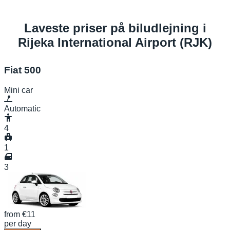
Laveste priser på biludlejning i
Rijeka International Airport (RJK)
Fiat 500
Mini car
Automatic
4
1
3
from
€11
per day