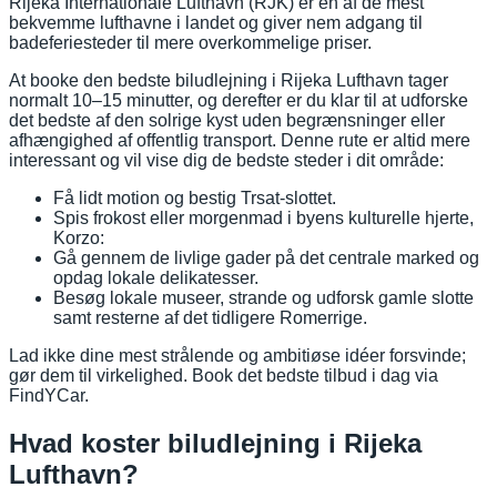
Rijeka Internationale Lufthavn (RJK) er en af de mest
bekvemme lufthavne i landet og giver nem adgang til
badeferiesteder til mere overkommelige priser.
At booke den bedste biludlejning i Rijeka Lufthavn tager
normalt 10–15 minutter, og derefter er du klar til at udforske
det bedste af den solrige kyst uden begrænsninger eller
afhængighed af offentlig transport. Denne rute er altid mere
interessant og vil vise dig de bedste steder i dit område:
Få lidt motion og bestig Trsat-slottet.
Spis frokost eller morgenmad i byens kulturelle hjerte,
Korzo:
Gå gennem de livlige gader på det centrale marked og
opdag lokale delikatesser.
Besøg lokale museer, strande og udforsk gamle slotte
samt resterne af det tidligere Romerrige.
Lad ikke dine mest strålende og ambitiøse idéer forsvinde;
gør dem til virkelighed. Book det bedste tilbud i dag via
FindYCar.
Hvad koster biludlejning i Rijeka
Lufthavn?