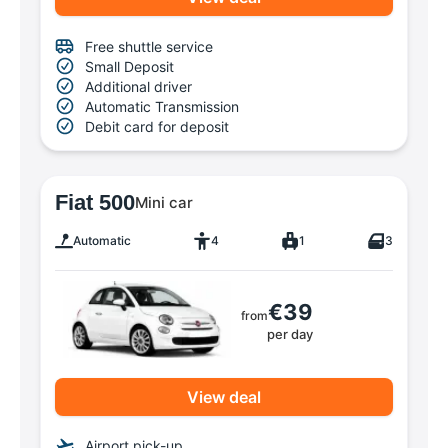
Free shuttle service
Small Deposit
Additional driver
Automatic Transmission
Debit card for deposit
Fiat 500
Mini car
Automatic
4
1
3
€39
from
per day
View deal
Airport pick-up