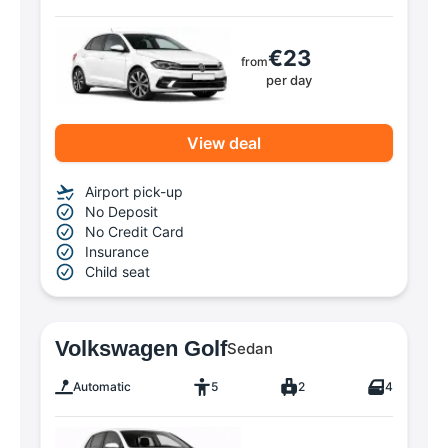
€23
from
per day
View deal
Airport pick-up
No Deposit
No Credit Card
Insurance
Child seat
Volkswagen Golf
Sedan
Automatic
5
2
4