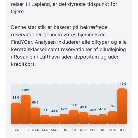
rejser til Lapland, er det dyreste tidspunkt for
lejere.
Denne statistik er baseret på bekræftede
reservationer gennem vores hjemmeside
FindYCar. Analysen inkluderer alle biltyper og alle
køretøjsklasser samt reservationer af biludlejning
i Rovaniemi Lufthavn uden depositum og uden
kreditkort.
145 €
119 €
88 €
68 €
57 €
53 €
49 €
42 €
40 €
38 €
37 €
34 €
JAN
FEB
MAR
APR
MAJ
JUN
JUL
AUG
SEP
OKT
NOV
DEC