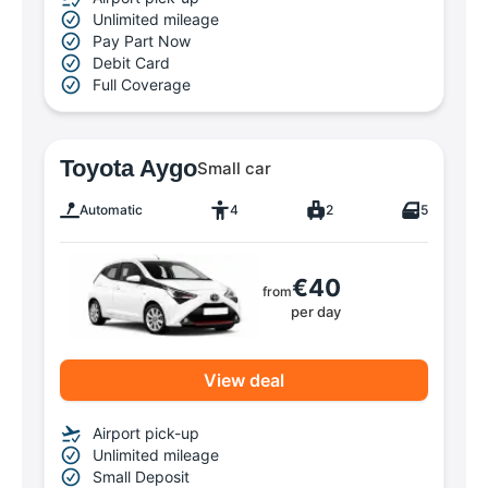
Unlimited mileage
Pay Part Now
Debit Card
Full Coverage
Toyota Aygo
Small car
Automatic
4
2
5
€40
from
per day
View deal
Airport pick-up
Unlimited mileage
Small Deposit