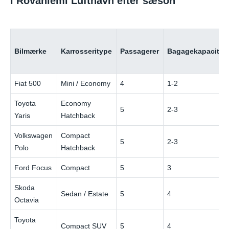
i Rovaniemi Lufthavn efter sæson
Bilmærke
Karrosseritype
Passagerer
Bagagekapacitet
Fiat 500
Mini / Economy
4
1-2
Toyota
Economy
5
2-3
Yaris
Hatchback
Volkswagen
Compact
5
2-3
Polo
Hatchback
Ford Focus
Compact
5
3
Skoda
Sedan / Estate
5
4
Octavia
Toyota
Compact SUV
5
4