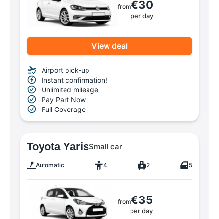
€30
from
per day
View deal
Airport pick-up
Instant confirmation!
Unlimited mileage
Pay Part Now
Full Coverage
Toyota Yaris
Small car
Automatic
4
2
5
€35
from
per day