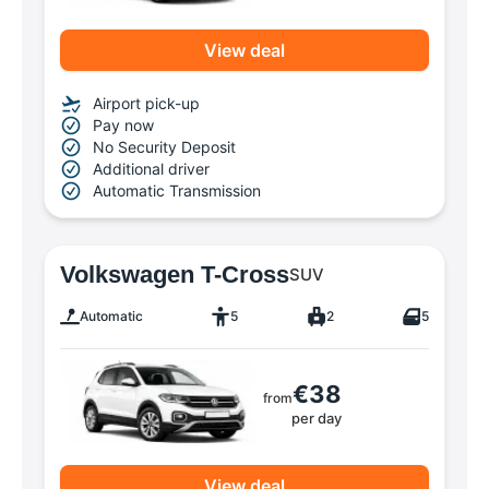
View deal
Airport pick-up
Pay now
No Security Deposit
Additional driver
Automatic Transmission
Volkswagen T-Cross
SUV
Automatic
5
2
5
€38
from
per day
View deal