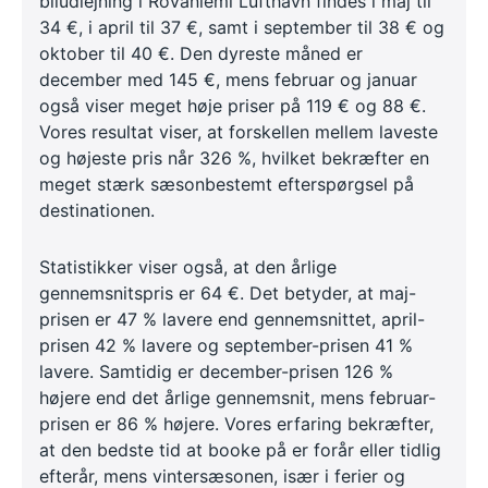
biludlejning i Rovaniemi Lufthavn findes i maj til
34 €, i april til 37 €, samt i september til 38 € og
oktober til 40 €. Den dyreste måned er
december med 145 €, mens februar og januar
også viser meget høje priser på 119 € og 88 €.
Vores resultat viser, at forskellen mellem laveste
og højeste pris når 326 %, hvilket bekræfter en
meget stærk sæsonbestemt efterspørgsel på
destinationen.
Statistikker viser også, at den årlige
gennemsnitspris er 64 €. Det betyder, at maj-
prisen er 47 % lavere end gennemsnittet, april-
prisen 42 % lavere og september-prisen 41 %
lavere. Samtidig er december-prisen 126 %
højere end det årlige gennemsnit, mens februar-
prisen er 86 % højere. Vores erfaring bekræfter,
at den bedste tid at booke på er forår eller tidlig
efterår, mens vintersæsonen, især i ferier og