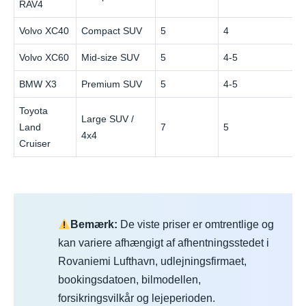
RAV4
Volvo XC40
Compact SUV
5
4
Volvo XC60
Mid-size SUV
5
4-5
BMW X3
Premium SUV
5
4-5
Toyota
Large SUV /
Land
7
5
4x4
Cruiser
Bemærk:
De viste priser er omtrentlige og
kan variere afhængigt af afhentningsstedet i
Rovaniemi Lufthavn, udlejningsfirmaet,
bookingsdatoen, bilmodellen,
forsikringsvilkår og lejeperioden.