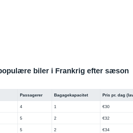
 populære biler i Frankrig efter sæson
Passagerer
Bagagekapacitet
Pris pr. dag (l
4
1
€30
5
2
€32
5
2
€34