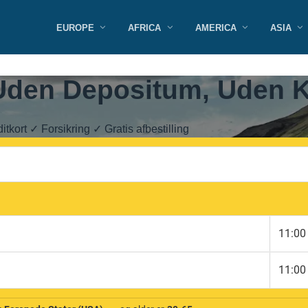
EUROPE
AFRICA
AMERICA
ASIA
 Uden Depositum, Uden K
itkort ✓ Forsikring ✓ Gratis afbestilling