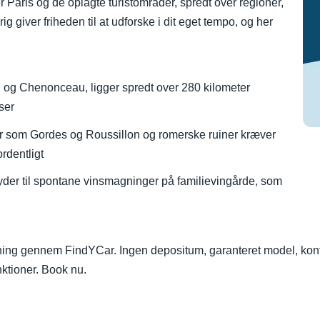
Paris og de oplagte turistområder, spredt over regioner,
ig giver friheden til at udforske i dit eget tempo, og her
 og Chenonceau, ligger spredt over 280 kilometer
ser
r som Gordes og Roussillon og romerske ruiner kræver
ordentligt
der til spontane vinsmagninger på familievingårde, som
ing gennem FindYCar. Ingen depositum, garanteret model, kontan
unktioner. Book nu.