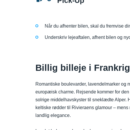
Pick-Up
Når du afhenter bilen, skal du fremvise di
Underskriv lejeaftalen, afhent bilen og nyd
Billig billeje i Frankr
Romantiske boulevarder, lavendelmarker og midd
europæisk charme. Rejsende kommer for den god
solrige middelhavskyster til sneklædte Alper. H
keltiske rødder til Rivieraens glamour – mens
landlig elegance.