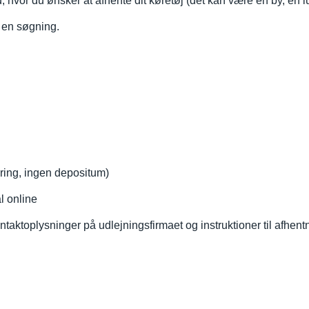
d, hvor du ønsker at afhente dit køretøj (det kan være en by, en lu
r en søgning.
ikring, ingen depositum)
l online
aktoplysninger på udlejningsfirmaet og instruktioner til afhent