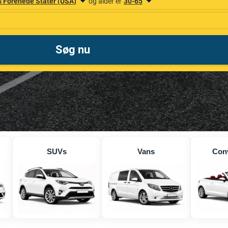
SUVs
Vans
Conv