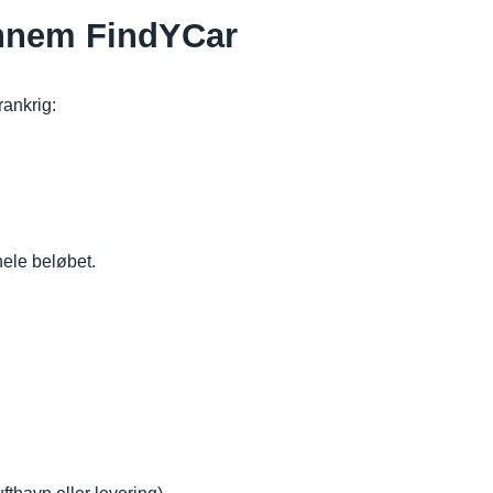
gennem FindYCar
rankrig:
hele beløbet.