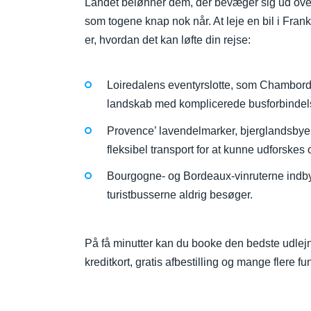
Landet belønner dem, der bevæger sig ud over 
som togene knap nok når. At leje en bil i Frankr
er, hvordan det kan løfte din rejse:
Loiredalens eventyrslotte, som Chambord
landskab med komplicerede busforbindel
Provence’ lavendelmarker, bjerglandsbye
fleksibel transport for at kunne udforskes 
Bourgogne- og Bordeaux-vinruterne indby
turistbusserne aldrig besøger.
På få minutter kan du booke den bedste udlejn
kreditkort, gratis afbestilling og mange flere f