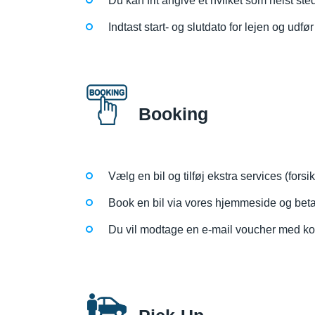
Du kan frit angive et hvilket som helst ste
Indtast start- og slutdato for lejen og udfø
Booking
Vælg en bil og tilføj ekstra services (fors
Book en bil via vores hjemmeside og beta
Du vil modtage en e-mail voucher med kont