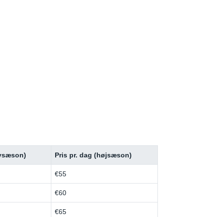
avsæson)
Pris pr. dag (højsæson)
€55
€60
€65