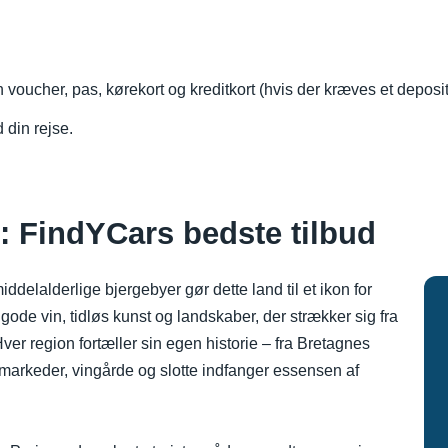
n voucher, pas, kørekort og kreditkort (hvis der kræves et depos
 din rejse.
ig: FindYCars bedste tilbud
elalderlige bjergebyer gør dette land til et ikon for
e vin, tidløs kunst og landskaber, der strækker sig fra
ver region fortæller sin egen historie – fra Bretagnes
 markeder, vingårde og slotte indfanger essensen af