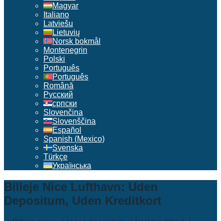
Magyar
Italiano
Latviešu
Lietuvių
Norsk bokmål
Montenegrin
Polski
Português
Português
Română
Русский
српски
Slovenčina
Slovenščina
Español
Spanish (Mexico)
Svenska
Türkçe
Українська
Billeje Nice Lufthavn: Uden
Depositum, Uden Kreditkort