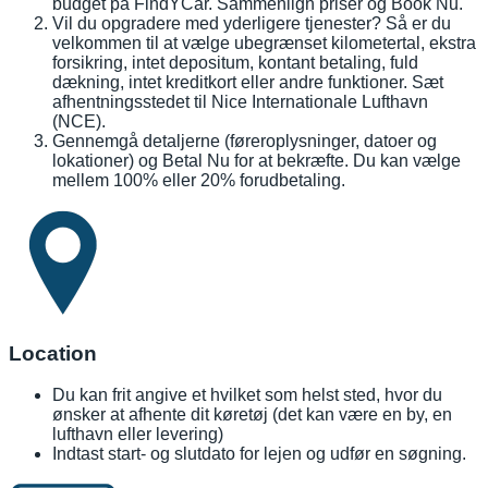
budget på FindYCar. Sammenlign priser og Book Nu.
Vil du opgradere med yderligere tjenester? Så er du
velkommen til at vælge ubegrænset kilometertal, ekstra
forsikring, intet depositum, kontant betaling, fuld
dækning, intet kreditkort eller andre funktioner. Sæt
afhentningsstedet til Nice Internationale Lufthavn
(NCE).
Gennemgå detaljerne (føreroplysninger, datoer og
lokationer) og Betal Nu for at bekræfte. Du kan vælge
mellem 100% eller 20% forudbetaling.
Location
Du kan frit angive et hvilket som helst sted, hvor du
ønsker at afhente dit køretøj (det kan være en by, en
lufthavn eller levering)
Indtast start- og slutdato for lejen og udfør en søgning.