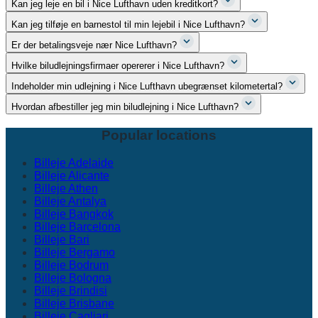
Kan jeg leje en bil i Nice Lufthavn uden kreditkort?
Kan jeg tilføje en barnestol til min lejebil i Nice Lufthavn?
Er der betalingsveje nær Nice Lufthavn?
Hvilke biludlejningsfirmaer opererer i Nice Lufthavn?
Indeholder min udlejning i Nice Lufthavn ubegrænset kilometertal?
Hvordan afbestiller jeg min biludlejning i Nice Lufthavn?
Popular locations
Billeje Adelaide
Billeje Alicante
Billeje Athen
Billeje Antalya
Billeje Bangkok
Billeje Barcelona
Billeje Bari
Billeje Bergamo
Billeje Bodrum
Billeje Bologna
Billeje Brindisi
Billeje Brisbane
Billeje Cagliari