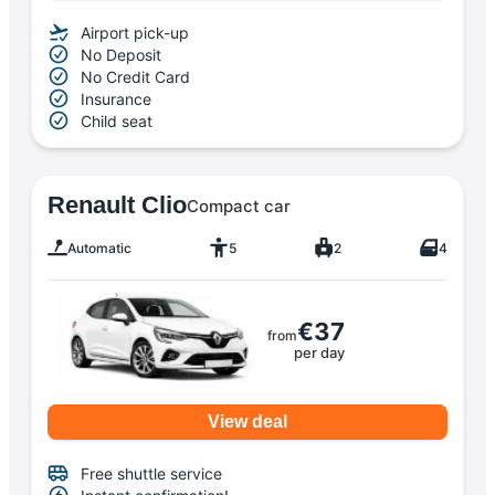
Airport pick-up
No Deposit
No Credit Card
Insurance
Child seat
Renault Clio
Compact car
Automatic
5
2
4
€37
from
per day
View deal
Free shuttle service