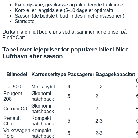
Køretøjstype, gearkasse og inkluderede funktioner
Kort- eller langtidsleje (5-10 dage er optimalt)
Sæson (de bedste tilbud findes i mellemsæsonen)
Startdato
Du kan få en lidt bedre pris ved at sammenligne priser på
FindYCar:
Tabel over lejepriser for populære biler i Nice
Lufthavn efter sæson
Bilmodel
Karrosseritype
Passagerer
Bagagekapacitet
Fiat 500
Mini / bybil
4
1-2
Peugeot
Økonomi
5
2
208
hatchback
Økonomi
Citroën C3
5
2
hatchback
Renault
Kompakt
5
2-3
Clio
hatchback
Volkswagen
Kompakt
5
2-3
Polo
hatchback