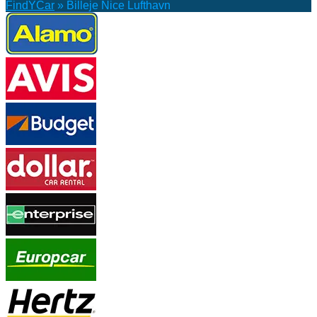
FindYCar
»
Billeje Nice Lufthavn