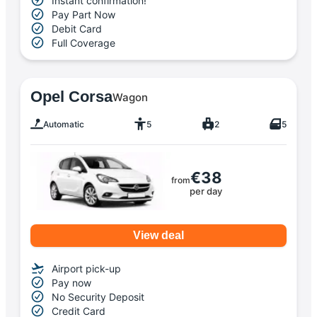
Instant confirmation!
Pay Part Now
Debit Card
Full Coverage
Opel Corsa
Wagon
Automatic
5
2
5
€38
from
per day
View deal
Airport pick-up
Pay now
No Security Deposit
Credit Card