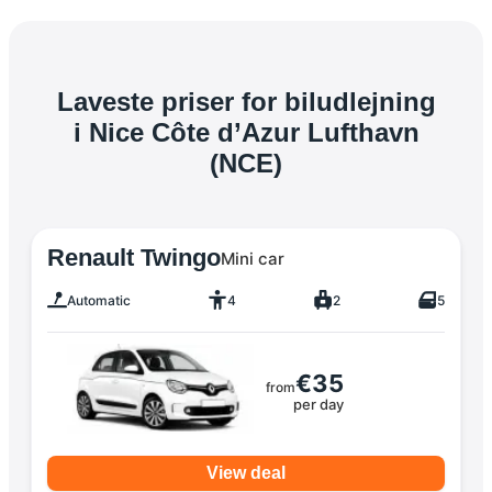
Laveste priser for biludlejning
i Nice Côte d’Azur Lufthavn
(NCE)
Renault Twingo
Mini car
Automatic
4
2
5
€35
from
per day
View deal