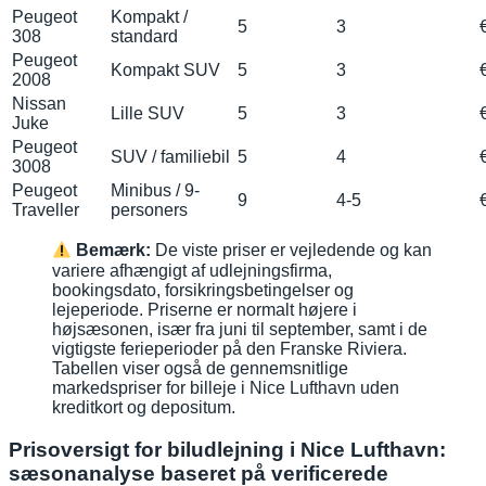
Peugeot
Kompakt /
5
3
308
standard
Peugeot
Kompakt SUV
5
3
2008
Nissan
Lille SUV
5
3
Juke
Peugeot
SUV / familiebil
5
4
3008
Peugeot
Minibus / 9-
9
4-5
Traveller
personers
Bemærk:
De viste priser er vejledende og kan
variere afhængigt af udlejningsfirma,
bookingsdato, forsikringsbetingelser og
lejeperiode. Priserne er normalt højere i
højsæsonen, især fra juni til september, samt i de
vigtigste ferieperioder på den Franske Riviera.
Tabellen viser også de gennemsnitlige
markedspriser for billeje i Nice Lufthavn uden
kreditkort og depositum.
Prisoversigt for biludlejning i Nice Lufthavn:
sæsonanalyse baseret på verificerede