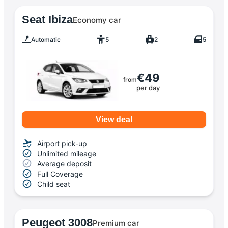
Seat Ibiza
Economy car
Automatic
5
2
5
€49
from
per day
View deal
Airport pick-up
Unlimited mileage
Average deposit
Full Coverage
Child seat
Peugeot 3008
Premium car