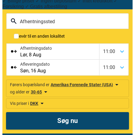
✓ Billige priser ✓ Ingen depositum ✓ Intet kreditkort ✓
Forsikring ✓ Gratis afbestilling