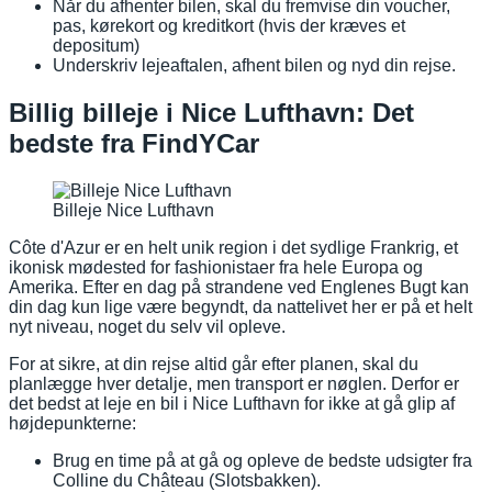
Når du afhenter bilen, skal du fremvise din voucher,
pas, kørekort og kreditkort (hvis der kræves et
depositum)
Underskriv lejeaftalen, afhent bilen og nyd din rejse.
Billig billeje i Nice Lufthavn: Det
bedste fra FindYCar
Billeje Nice Lufthavn
Côte d'Azur er en helt unik region i det sydlige Frankrig, et
ikonisk mødested for fashionistaer fra hele Europa og
Amerika. Efter en dag på strandene ved Englenes Bugt kan
din dag kun lige være begyndt, da nattelivet her er på et helt
nyt niveau, noget du selv vil opleve.
For at sikre, at din rejse altid går efter planen, skal du
planlægge hver detalje, men transport er nøglen. Derfor er
det bedst at leje en bil i Nice Lufthavn for ikke at gå glip af
højdepunkterne:
Brug en time på at gå og opleve de bedste udsigter fra
Colline du Château (Slotsbakken).