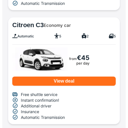
Automatic Transmission
Citroen C3
Economy car
Automatic
5
2
5
€45
from
per day
View deal
Free shuttle service
Instant confirmation!
Additional driver
Insurance
Automatic Transmission