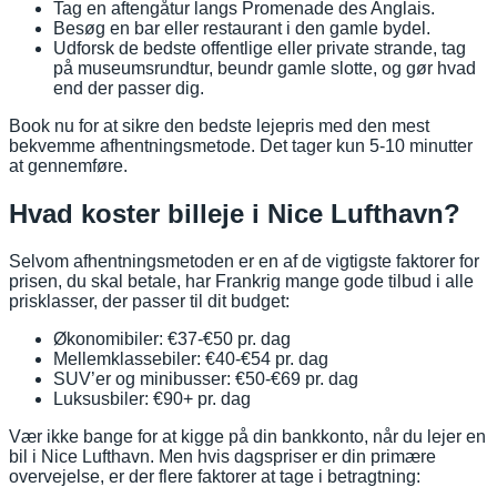
Tag en aftengåtur langs Promenade des Anglais.
Besøg en bar eller restaurant i den gamle bydel.
Udforsk de bedste offentlige eller private strande, tag
på museumsrundtur, beundr gamle slotte, og gør hvad
end der passer dig.
Book nu for at sikre den bedste lejepris med den mest
bekvemme afhentningsmetode. Det tager kun 5-10 minutter
at gennemføre.
Hvad koster billeje i Nice Lufthavn?
Selvom afhentningsmetoden er en af de vigtigste faktorer for
prisen, du skal betale, har Frankrig mange gode tilbud i alle
prisklasser, der passer til dit budget:
Økonomibiler: €37-€50 pr. dag
Mellemklassebiler: €40-€54 pr. dag
SUV’er og minibusser: €50-€69 pr. dag
Luksusbiler: €90+ pr. dag
Vær ikke bange for at kigge på din bankkonto, når du lejer en
bil i Nice Lufthavn. Men hvis dagspriser er din primære
overvejelse, er der flere faktorer at tage i betragtning: