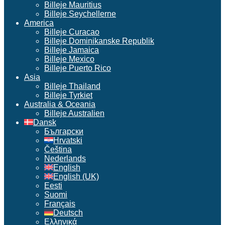
Billeje Mauritius
Billeje Seychellerne
America
Billeje Curacao
Billeje Dominikanske Republik
Billeje Jamaica
Billeje Mexico
Billeje Puerto Rico
Asia
Billeje Thailand
Billeje Tyrkiet
Australia & Oceania
Billeje Australien
Dansk
Български
Hrvatski
Čeština
Nederlands
English
English (UK)
Eesti
Suomi
Français
Deutsch
Ελληνικά