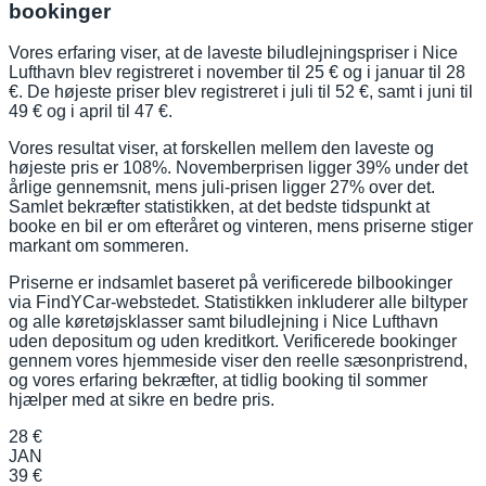
bookinger
Vores erfaring viser, at de laveste biludlejningspriser i Nice
Lufthavn blev registreret i november til 25 € og i januar til 28
€. De højeste priser blev registreret i juli til 52 €, samt i juni til
49 € og i april til 47 €.
Vores resultat viser, at forskellen mellem den laveste og
højeste pris er 108%. Novemberprisen ligger 39% under det
årlige gennemsnit, mens juli-prisen ligger 27% over det.
Samlet bekræfter statistikken, at det bedste tidspunkt at
booke en bil er om efteråret og vinteren, mens priserne stiger
markant om sommeren.
Priserne er indsamlet baseret på verificerede bilbookinger
via FindYCar-webstedet. Statistikken inkluderer alle biltyper
og alle køretøjsklasser samt biludlejning i Nice Lufthavn
uden depositum og uden kreditkort. Verificerede bookinger
gennem vores hjemmeside viser den reelle sæsonpristrend,
og vores erfaring bekræfter, at tidlig booking til sommer
hjælper med at sikre en bedre pris.
28 €
JAN
39 €