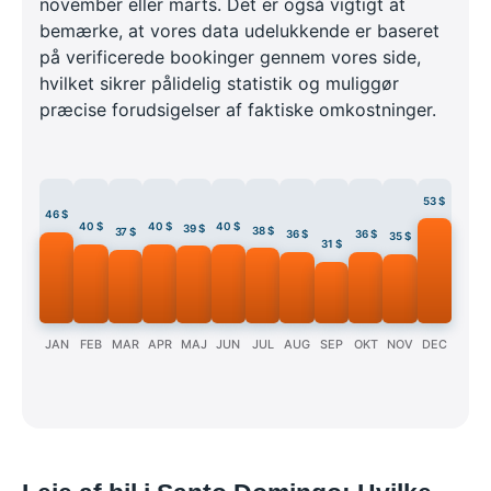
november eller marts. Det er også vigtigt at
bemærke, at vores data udelukkende er baseret
på verificerede bookinger gennem vores side,
hvilket sikrer pålidelig statistik og muliggør
præcise forudsigelser af faktiske omkostninger.
53 $
46 $
40 $
40 $
40 $
39 $
38 $
37 $
36 $
36 $
35 $
31 $
JAN
FEB
MAR
APR
MAJ
JUN
JUL
AUG
SEP
OKT
NOV
DEC