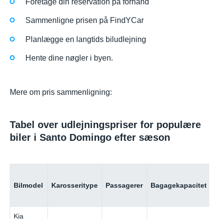
Foretage din reservation på forhånd
Sammenligne prisen på FindYCar
Planlægge en langtids biludlejning
Hente dine nøgler i byen.
Mere om pris sammenligning:
Tabel over udlejningspriser for populære
biler i Santo Domingo efter sæson
P
Bilmodel
Karosseritype
Passagerer
Bagagekapacitet
d
(
Kia