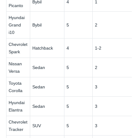
Bybil
4
1
$
Picanto
Hyundai
Grand
Bybil
5
2
$
i10
Chevrolet
Hatchback
4
1-2
$
Spark
Nissan
Sedan
5
2
$
Versa
Toyota
Sedan
5
3
$
Corolla
Hyundai
Sedan
5
3
$
Elantra
Chevrolet
SUV
5
3
$
Tracker