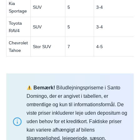
Kia
SUV
5
3-4
$
Sportage
Toyota
SUV
5
3-4
$
RAV4
Chevrolet
Stor SUV
7
4-5
$
Tahoe
Bemærk!
Biludlejningspriserne i Santo
Domingo, der er angivet i tabellen, er
omtrentlige og kun til informationsformål. De
viste priser inkluderer leje uden depositum og
uden behov for et kreditkort. Faktiske priser
kan variere afhængigt af bilens
tilgængelighed, lejeperiode, sæson,